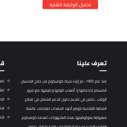
تحميل الوثيقة التقنية
تعرف علينا
قا
تعر
منذ عام 1902 ، تم إثراء تجربة كوميكوم من خلال التحسين
منت
المستمر لخدماتها إذ أصبحت قوتها و قيمها، مع مرور
قطع
الوقت ، تكمن في تقديم حلول الدعم الشامل في قطاع
انتا
المكننة الفلاحية بتوفير أجود المعدات لعلامات عالمية
الات
معروفة بموثوقيتها، هذه المجهودات تعدها كوميكوم
التزاما دائما يدعم جودة العلامات التجارية التي تمثله.