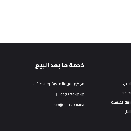
خدمة ما بعد البيع
للحش
سيكون فريقنا سعيدًا بمساعدتك.
لحصاد
05 22 76 45 45
تربية الماشية
sav@comicom.ma
لنقل