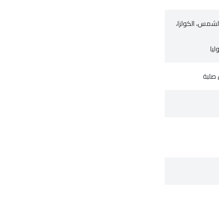
 الشمس، الكولزا،
ليا
 صلبة