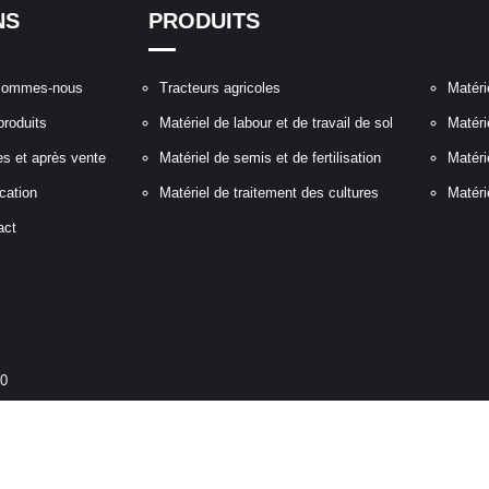
NS
PRODUITS
sommes-nous
Tracteurs agricoles
Matéri
produits
Matériel de labour et de travail de sol
Matéri
es et après vente
Matériel de semis et de fertilisation
Matéri
cation
Matériel de traitement des cultures
Matéri
act
30
à 17h30