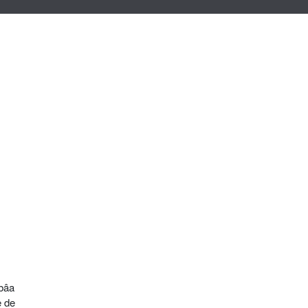
ebâa
e de