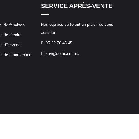
SERVICE APRÈS-VENTE
Nos équipes se feront un plaisir de vous
el de fenaison
assister.
el de récolte
05 22 76 45 45
el d'élevage
sav@comicom.ma
el de manutention