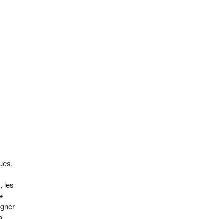
rues,
, les
e
agner
a