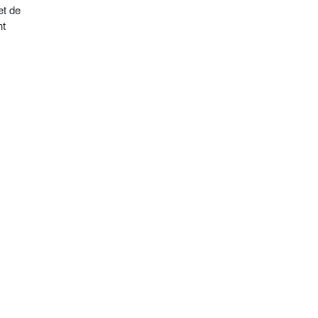
et de
nt