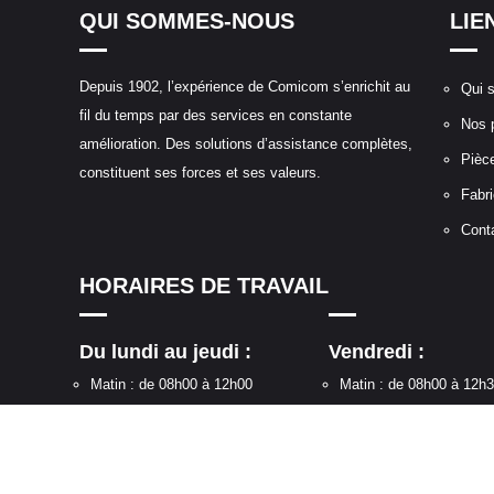
QUI SOMMES-NOUS
LIE
Depuis 1902, l’expérience de Comicom s’enrichit au
Qui 
fil du temps par des services en constante
Nos 
amélioration. Des solutions d’assistance complètes,
Pièc
constituent ses forces et ses valeurs.
Fabri
Cont
HORAIRES DE TRAVAIL
Du lundi au jeudi :
Vendredi :
Matin : de 08h00 à 12h00
Matin : de 08h00 à 12h
Après Midi : de 12h30 à 17h30
Après Midi : de 14h15 